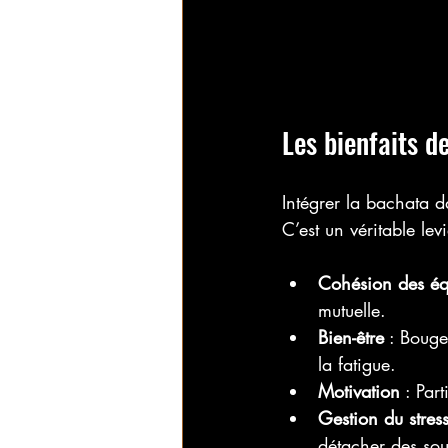
Les bienfaits d
Intégrer la bachata d
C’est un véritable lev
Cohésion des éq
mutuelle.
Bien-être
 : Bouge
la fatigue.
Motivation
 : Par
Gestion du stres
détacher des sou