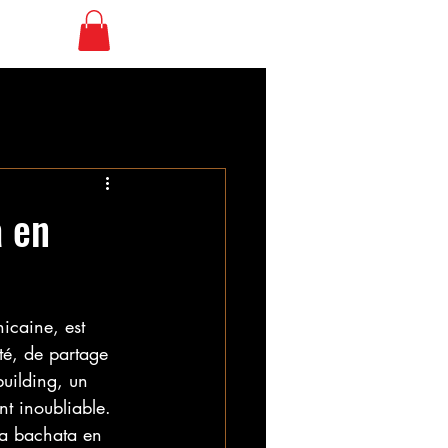
 libre
SBK Club
a en
icaine, est 
ité, de partage 
uilding, un 
t inoubliable. 
la bachata en 