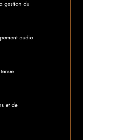
la gestion du 
ipement audio 
 tenue 
s et de 