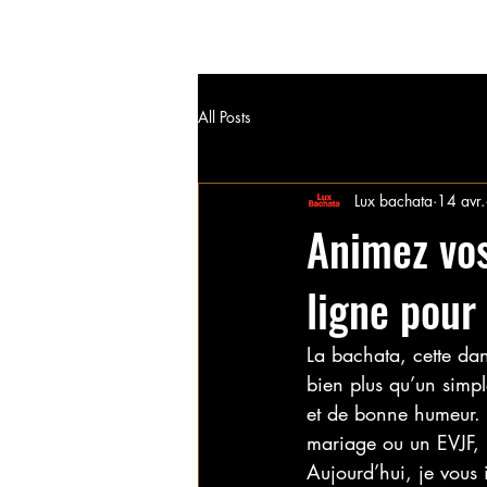
Lux bachata
Accueil
OFFRES DE FORMAT
All Posts
Lux bachata
14 avr.
Animez vos
ligne pou
La bachata, cette dan
bien plus qu’un simple
et de bonne humeur. 
mariage ou un EVJF, 
Aujourd’hui, je vous