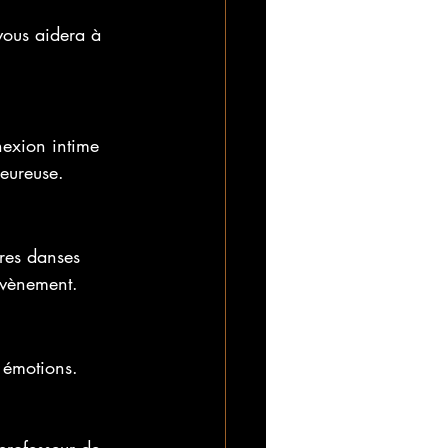
 vous aidera à 
nexion intime 
leureuse.
tres danses 
évènement.
s émotions. 