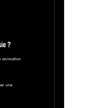
ie ?
e animation 
éer une 