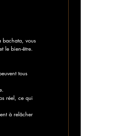
a bachata, vous 
 le bien-être. 
peuvent tous 
e.
ps réel, ce qui 
ent à relâcher 