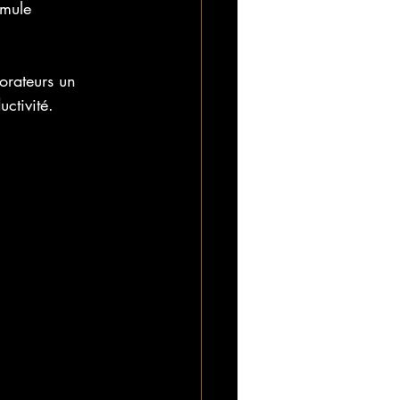
imule 
orateurs un 
ctivité.