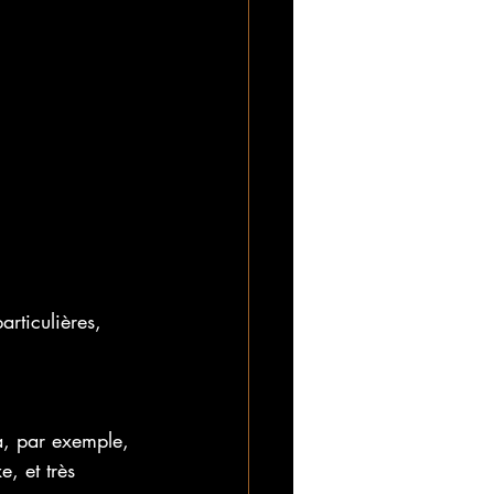
ticulières, 
, par exemple, 
, et très 