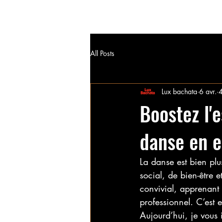
Lux bachata
Accueil
OFFRES DE FORMAT
All Posts
Lux bachata
6 avr.
4
Boostez l'
danse en e
La danse est bien plus
social, de bien-être 
convivial, apprenant
professionnel. C’est 
Aujourd’hui, je vous 