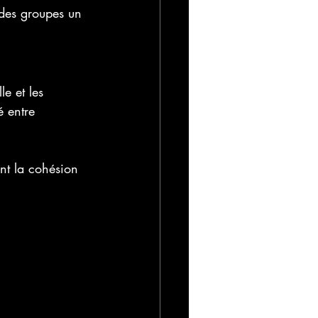
 des groupes un 
e et les 
é entre 
nt la cohésion 