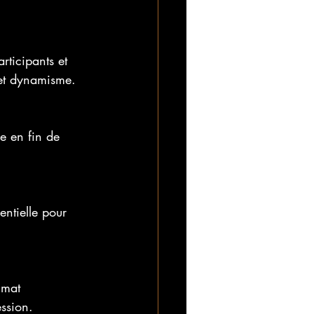
ticipants et 
 et dynamisme.
e en fin de 
ntielle pour 
imat 
ession.