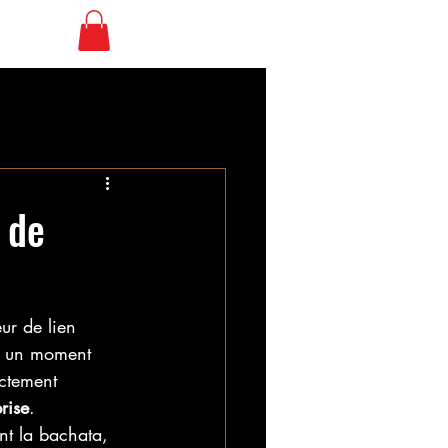
 libre
SBK Club
 de
ur de lien 
nt un moment 
ctement 
rise
. 
nt la bachata, 