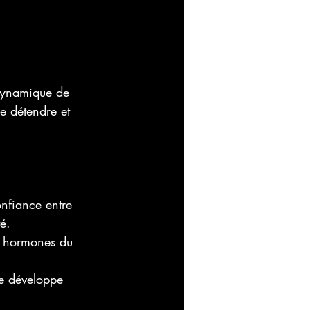
 dynamique de 
e détendre et 
nfiance entre 
é.
s hormones du 
le développe 