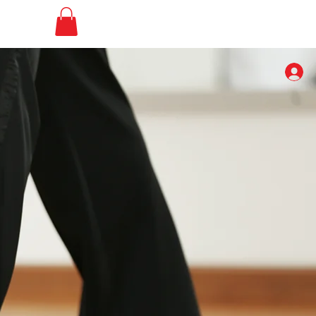
 libre
SBK Club