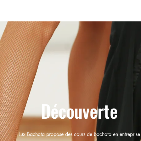
ION
INSCRIPTION
EVENEMENTS
Mariage
Bachata
Découverte
Lux Bachata propose des cours de bachata en entreprise