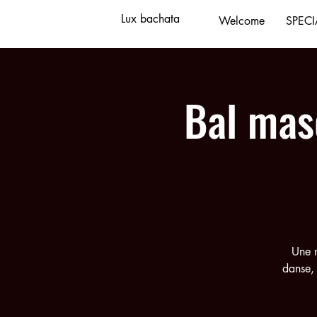
Lux bachata
Welcome
SPECI
Bal mas
Une n
danse, 