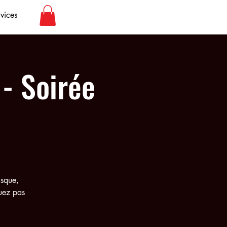
vices
- Soirée
asque,
uez pas