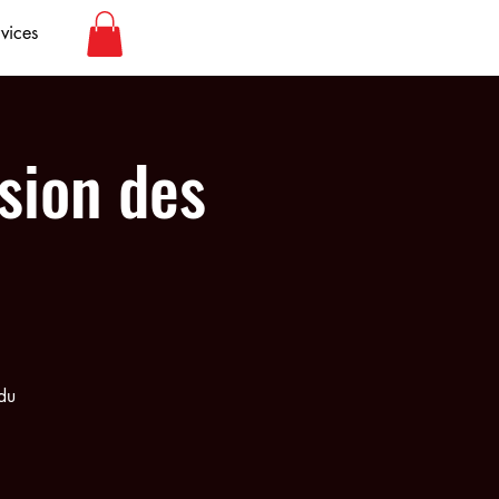
vices
sion des
du