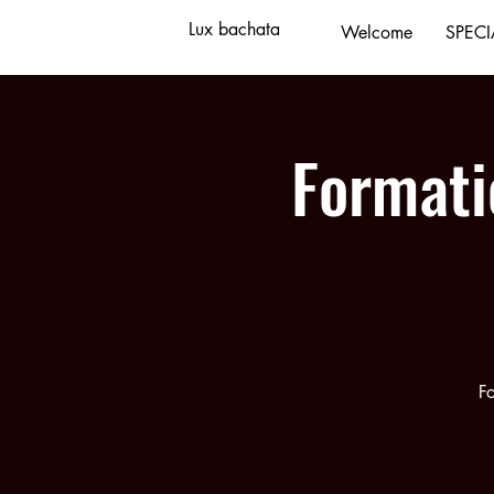
Lux bachata
Welcome
SPECI
Formati
F