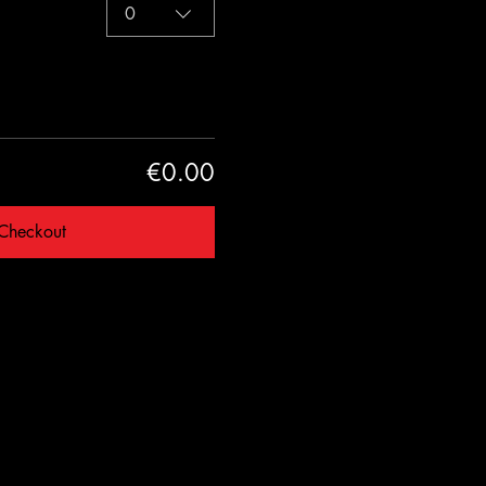
0
€0.00
Checkout