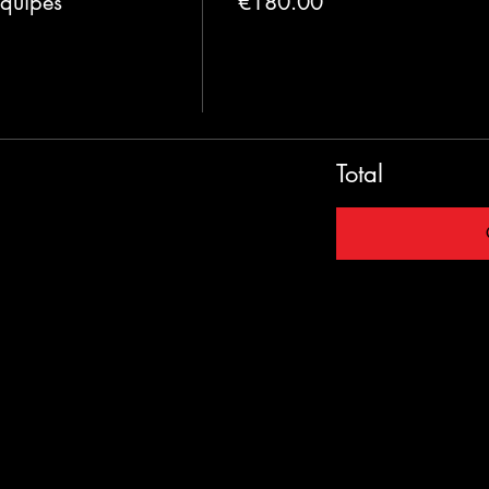
équipes
€180.00
Total