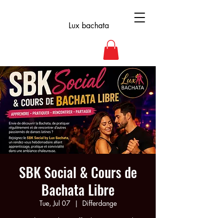
Lux bachata
SBK Social & Cours de
Bachata Libre
Tue, Jul 07
  |  
Differdange