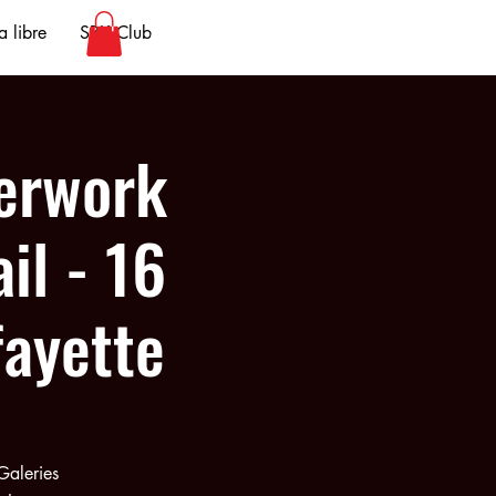
 libre
SBK Club
erwork
il - 16
fayette
Galeries