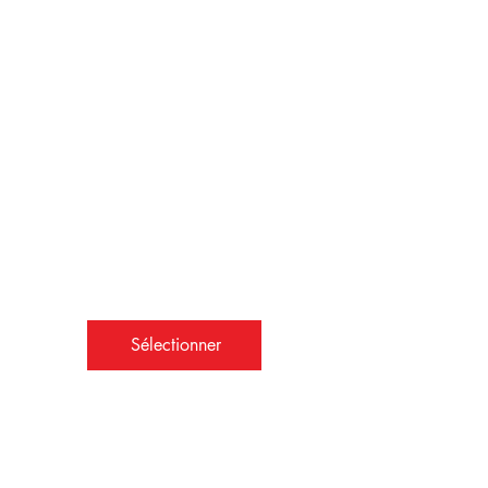
60 €
€
60
Tous les mois
Cotisation mensuelle –
(prélèvements
mensuels).
Valable 12 mois
+ 2 jours d'essai
gratuit
Sélectionner
Cotisation mensuelle