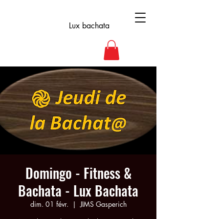
Lux bachata
Domingo - Fitness &
Bachata - Lux Bachata
dim. 01 févr.
  |  
JIMS Gasperich