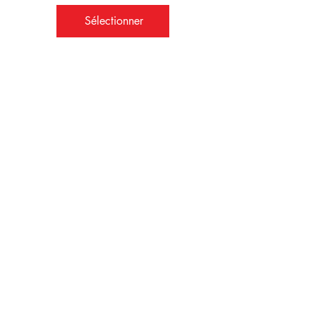
Sélectionner
Cotisation mensuelle
SBK social Illimités
Cours de Bachata libre
illimités