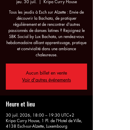
jeu. 30 juil.
  |  
Kripa Curry House
Tous les jeudis à Esch sur Alzette : Envie de
découvrir la Bachata, de pratiquer
régulièrement et de rencontrer d'autres
passionnés de danses latines ? Rejoignez le
SBK Social by Lux Bachata, un rendez-vous
hebdomadaire alliant apprentissage, pratique
et convivialité dans une ambiance
chaleureuse.
Aucun billet en vente
Voir d'autres événements
Heure et lieu
30 juil. 2026, 18:00 – 19:30 UTC+2
Kripa Curry House, 1 Pl. de l'Hotel de Ville,
4138 Esch-sur-Alzette, Luxembourg