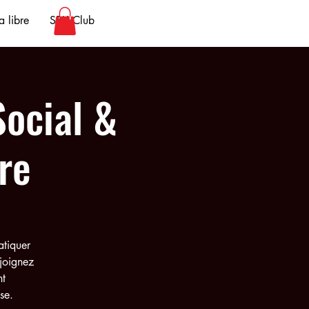
 libre
SBK Club
ocial &
re
atiquer
ejoignez
nt
se.