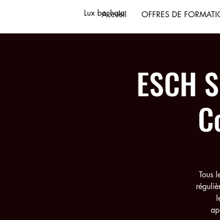
Lux bachata
Accueil
OFFRES DE FORMAT
ESCH S
C
Tous l
réguliè
l
ap