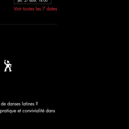
jeu. 27 août, 18:00
Voir toutes les 7 dates
 🕺
 de danses latines ?
ratique et convivialité dans 