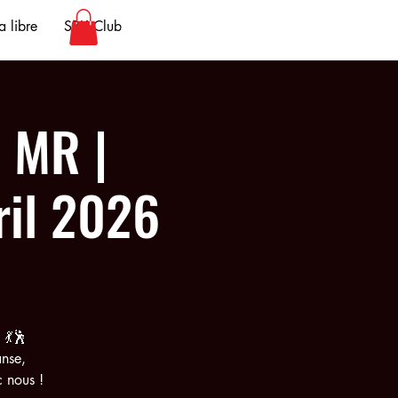
 libre
SBK Club
 MR |
ril 2026
 💃🕺
anse,
c nous !