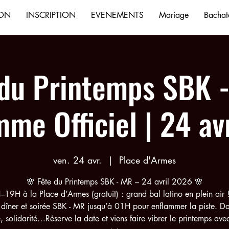
ION
INSCRIPTION
EVENEMENTS
Mariage
Bachata
 du Printemps SBK -
me Officiel | 24 av
ven. 24 avr.
  |  
Place d'Armes
🌸 Fête du Printemps SBK - MR – 24 avril 2026 🌸
19H à la Place d’Armes (gratuit) : grand bal latino en plein air !
 dîner et soirée SBK - MR jusqu’à 01H pour enflammer la piste. D
, solidarité…Réserve la date et viens faire vibrer le printemps ave