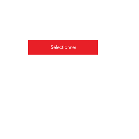
Cotisation mensuelle –
(prélèvements mensuels).
Valable 12 mois
+ 2 jours d'essai gratuit
Sélectionner
Cotisation mensuelle
SBK social Illimités