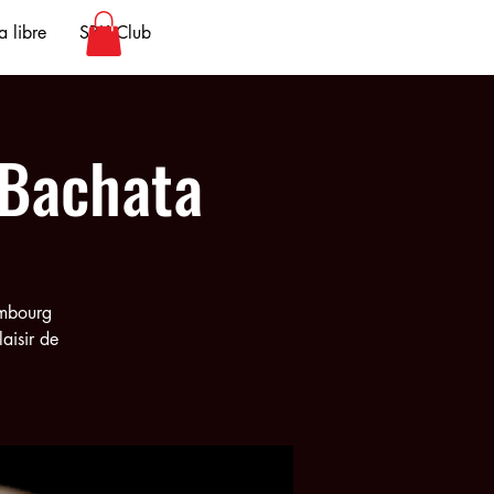
 libre
SBK Club
 Bachata
embourg
aisir de