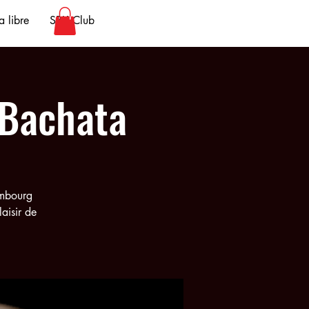
 libre
SBK Club
 Bachata
embourg
aisir de