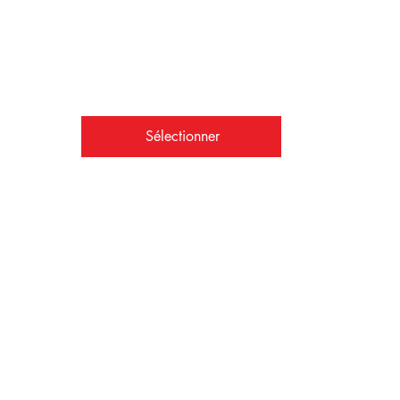
Cotisation mensuelle –
(prélèvements mensuels).
Valable 12 mois
+ 2 jours d'essai gratuit
Sélectionner
Cotisation mensuelle
SBK social Illimités