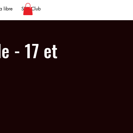
 libre
SBK Club
e - 17 et