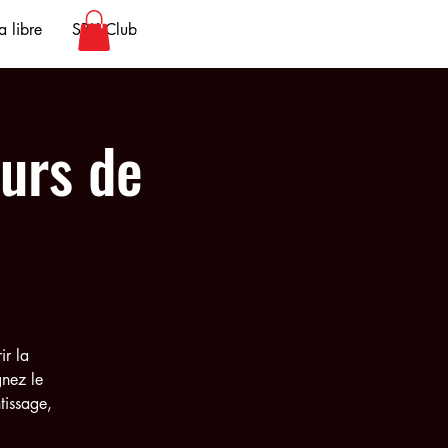
 libre
SBK Club
urs de
ir la
gnez le
tissage,