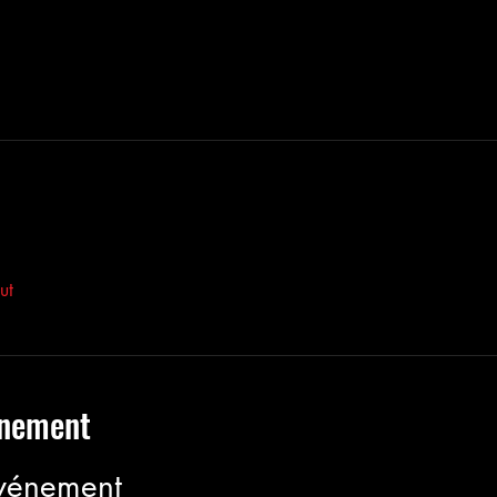
ut
énement
événement