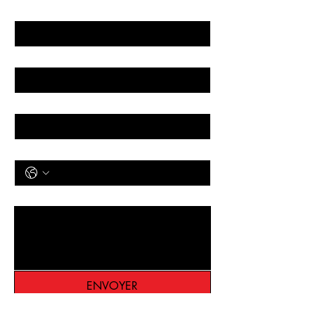
Prénom
*
Entreprise
E‑mail
*
Téléphone
*
Message
*
ENVOYER