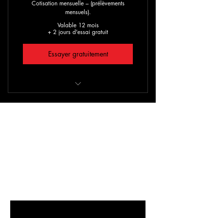
Cotisation mensuelle – (prélèvements
mensuels).
Valable 12 mois
+ 2 jours d'essai gratuit
Essayer gratuitement
Cotisation mensuelle
SBK social Illimités
Cours de Bachata libre illimités
Lux bachata
Contact - Lux bachata
Nom
*