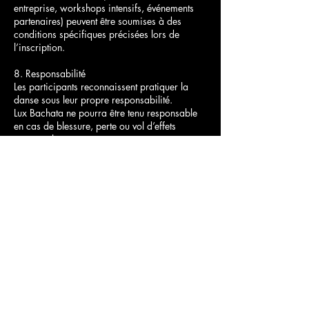
entreprise, workshops intensifs, événements
partenaires) peuvent être soumises à des
conditions spécifiques précisées lors de
l’inscription.
8. Responsabilité
Les participants reconnaissent pratiquer la
danse sous leur propre responsabilité.
Lux Bachata ne pourra être tenu responsable
en cas de blessure, perte ou vol d’effets
personnels.
9. Acceptation
Toute réservation implique l’acceptation pleine
et entière de la présente politique.
Coordonnées
luxbachata@gmail.com
Luxembourg